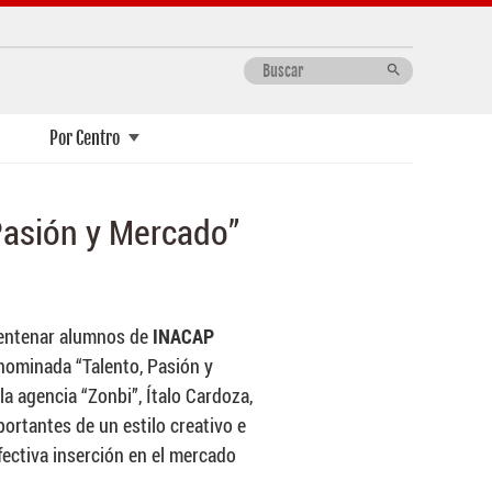
search
Por Centro
Postgrado
Santiago Centro
Minería y Metalurgia
Centro de Relacionamiento con el
ón
Pasión y Mercado”
Sector Productivo
s
CFT
Santiago Sur
Procesos Industriales
ón
Centro de Innovación Tecnológica
IP
San Pedro de la Paz
Salud
ica
Aplicada
Universidad
Talca
entenar alumnos de
INACAP
Temuco
enominada “Talento, Pasión y
Valdivia
la agencia “Zonbi”, Ítalo Cardoza,
Valparaíso
ortantes de un estilo creativo e
fectiva inserción en el mercado